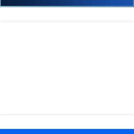
Funciona em
Não possui
rede
Garantia
Promoção
mensalidade
Instale em
Se não lhe
50% de
Licença de
até 10
atender
Desconto
uso definitiva
computadores
poderá pedir
Compre
Funciona no
Suporte
devolução
Agora e
windows 7, 8,
gratuito 30
em até 7 dias
Aproveite !!
10, 11
dias (e-mail)