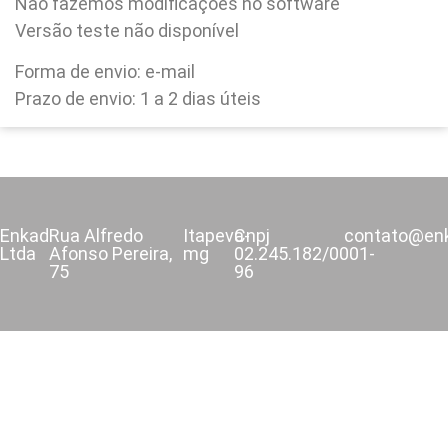
Não fazemos modificações no software
Versão teste não disponível
Forma de envio: e-mail
Prazo de envio: 1 a 2 dias úteis
Enkad
Rua Alfredo
Itapeva-
Cnpj
contato@en
Ltda
Afonso Pereira,
mg
02.245.182/0001-
75
96